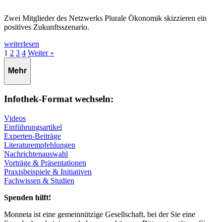
Zwei Mitglieder des Netzwerks Plurale Ökonomik skizzieren ein
positives Zukunftsszenario.
weiterlesen
Seite
Seite
Seite
Seite
1
2
3
4
Weiter »
Mehr
Infothek-Format wechseln:
Videos
Einführungsartikel
Experten-Beiträge
Literaturempfehlungen
Nachrichtenauswahl
Vorträge & Präsentationen
Praxisbeispiele & Initiativen
Fachwissen & Studien
Spenden hilft!
Monneta ist eine gemeinnützige Gesellschaft, bei der Sie eine