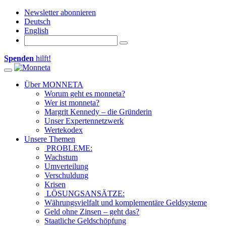
Newsletter abonnieren
Deutsch
English
Spenden
hilft!
Toggle navigation
Über MONNETA
Worum geht es monneta?
Wer ist monneta?
Margrit Kennedy – die Gründerin
Unser Expertennetzwerk
Wertekodex
Unsere Themen
PROBLEME:
Wachstum
Umverteilung
Verschuldung
Krisen
LÖSUNGSANSÄTZE:
Währungsvielfalt und komplementäre Geldsysteme
Geld ohne Zinsen – geht das?
Staatliche Geldschöpfung