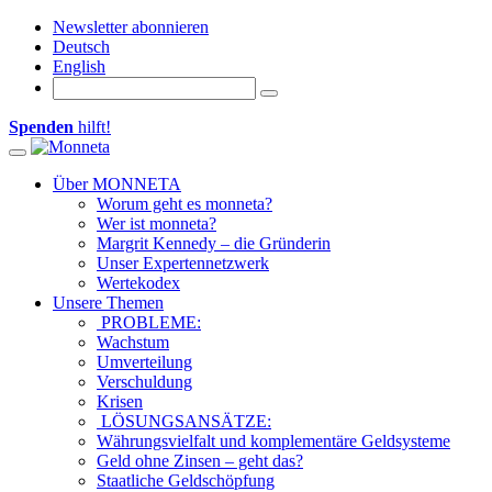
Newsletter abonnieren
Deutsch
English
Spenden
hilft!
Toggle navigation
Über MONNETA
Worum geht es monneta?
Wer ist monneta?
Margrit Kennedy – die Gründerin
Unser Expertennetzwerk
Wertekodex
Unsere Themen
PROBLEME:
Wachstum
Umverteilung
Verschuldung
Krisen
LÖSUNGSANSÄTZE:
Währungsvielfalt und komplementäre Geldsysteme
Geld ohne Zinsen – geht das?
Staatliche Geldschöpfung