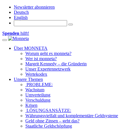
Newsletter abonnieren
Deutsch
English
Spenden
hilft!
Toggle navigation
Über MONNETA
Worum geht es monneta?
Wer ist monneta?
Margrit Kennedy – die Gründerin
Unser Expertennetzwerk
Wertekodex
Unsere Themen
PROBLEME:
Wachstum
Umverteilung
Verschuldung
Krisen
LÖSUNGSANSÄTZE:
Währungsvielfalt und komplementäre Geldsysteme
Geld ohne Zinsen – geht das?
Staatliche Geldschöpfung