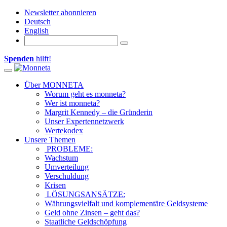
Newsletter abonnieren
Deutsch
English
Spenden
hilft!
Toggle navigation
Über MONNETA
Worum geht es monneta?
Wer ist monneta?
Margrit Kennedy – die Gründerin
Unser Expertennetzwerk
Wertekodex
Unsere Themen
PROBLEME:
Wachstum
Umverteilung
Verschuldung
Krisen
LÖSUNGSANSÄTZE:
Währungsvielfalt und komplementäre Geldsysteme
Geld ohne Zinsen – geht das?
Staatliche Geldschöpfung