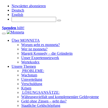
Newsletter abonnieren
Deutsch
English
Spenden
hilft!
Toggle navigation
Über MONNETA
Worum geht es monneta?
Wer ist monneta?
Margrit Kennedy – die Gründerin
Unser Expertennetzwerk
Wertekodex
Unsere Themen
PROBLEME:
Wachstum
Umverteilung
Verschuldung
Krisen
LÖSUNGSANSÄTZE:
Währungsvielfalt und komplementäre Geldsysteme
Geld ohne Zinsen – geht das?
Staatliche Geldschöpfung