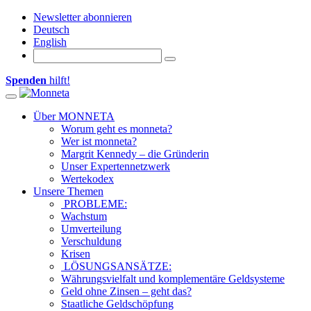
Newsletter abonnieren
Deutsch
English
Spenden
hilft!
Toggle navigation
Über MONNETA
Worum geht es monneta?
Wer ist monneta?
Margrit Kennedy – die Gründerin
Unser Expertennetzwerk
Wertekodex
Unsere Themen
PROBLEME:
Wachstum
Umverteilung
Verschuldung
Krisen
LÖSUNGSANSÄTZE:
Währungsvielfalt und komplementäre Geldsysteme
Geld ohne Zinsen – geht das?
Staatliche Geldschöpfung