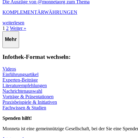
Die Auszüge von @monnetaorg zum Thema
KOMPLEMENTÄRWÄHRUNGEN
weiterlesen
Seite
Seite
1
2
Weiter »
Mehr
Infothek-Format wechseln:
Videos
Einführungsartikel
Experten-Beiträge
Literaturempfehlungen
Nachrichtenauswahl
Vorträge & Präsentationen
Praxisbeispiele & Initiativen
Fachwissen & Studien
Spenden hilft!
Monneta ist eine gemeinnützige Gesellschaft, bei der Sie eine Spend