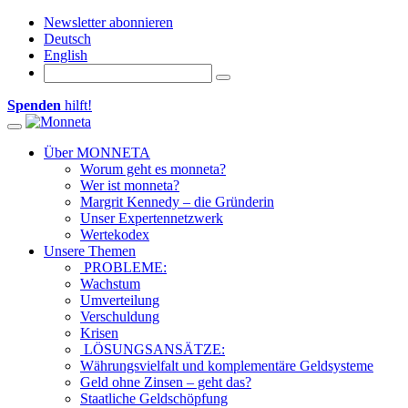
Newsletter abonnieren
Deutsch
English
Spenden
hilft!
Toggle navigation
Über MONNETA
Worum geht es monneta?
Wer ist monneta?
Margrit Kennedy – die Gründerin
Unser Expertennetzwerk
Wertekodex
Unsere Themen
PROBLEME:
Wachstum
Umverteilung
Verschuldung
Krisen
LÖSUNGSANSÄTZE:
Währungsvielfalt und komplementäre Geldsysteme
Geld ohne Zinsen – geht das?
Staatliche Geldschöpfung