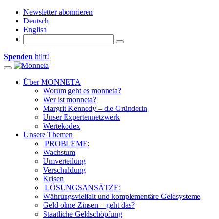
Newsletter abonnieren
Deutsch
English
Spenden
hilft!
Toggle navigation
Über MONNETA
Worum geht es monneta?
Wer ist monneta?
Margrit Kennedy – die Gründerin
Unser Expertennetzwerk
Wertekodex
Unsere Themen
PROBLEME:
Wachstum
Umverteilung
Verschuldung
Krisen
LÖSUNGSANSÄTZE:
Währungsvielfalt und komplementäre Geldsysteme
Geld ohne Zinsen – geht das?
Staatliche Geldschöpfung