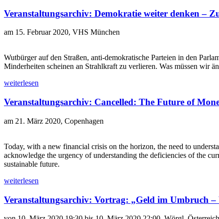
Veranstaltungsarchiv: Demokratie weiter denken – Z
am 15. Februar 2020, VHS München
Wutbürger auf den Straßen, anti-demokratische Parteien in den Parlame
Minderheiten scheinen an Strahlkraft zu verlieren. Was müssen wir än
weiterlesen
Veranstaltungsarchiv: Cancelled: The Future of Mone
am 21. März 2020, Copenhagen
Today, with a new financial crisis on the horizon, the need to under
acknowledge the urgency of understanding the deficiencies of the cu
sustainable future.
weiterlesen
Veranstaltungsarchiv: Vortrag: „Geld im Umbruch – 
von 10. März 2020 19:30 bis 10. März 2020 22:00, Wörgl, Österreic