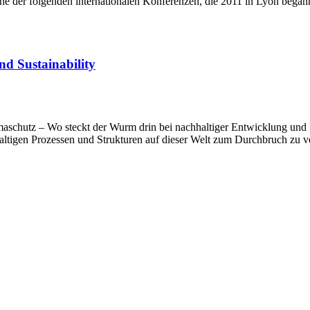
ine der folgenden internationalen Konferenzen, die 2011 in Lyon bega
d Sustainability
aschutz – Wo steckt der Wurm drin bei nachhaltiger Entwicklung und 
ltigen Prozessen und Strukturen auf dieser Welt zum Durchbruch zu ve