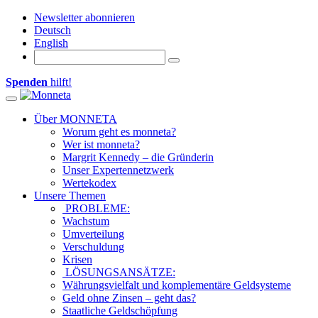
Newsletter abonnieren
Deutsch
English
Spenden
hilft!
Toggle navigation
Über MONNETA
Worum geht es monneta?
Wer ist monneta?
Margrit Kennedy – die Gründerin
Unser Expertennetzwerk
Wertekodex
Unsere Themen
PROBLEME:
Wachstum
Umverteilung
Verschuldung
Krisen
LÖSUNGSANSÄTZE:
Währungsvielfalt und komplementäre Geldsysteme
Geld ohne Zinsen – geht das?
Staatliche Geldschöpfung