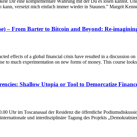
kele Dir eine komplementäre Währung mit der Du es lösen kannst. Und
n kann, versetzt mich einfach immer wieder in Staunen.” Margrit Kenn
se) – From Barter to Bitcoin and Beyond: Re-imaginin
d effects of a global financial crisis have resulted in a discussion on 
rise to much experimentation on new forms of money. This course looks 
encies: Shallow Utopia or Tool to Demorcatize Financ
.00 Uhr im Toscanasaal der Residenz die öffentliche Podiumsdiskuss
e internationale und interdisziplinäre Tagung des Projekts „Demokratisi