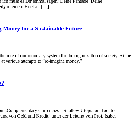
 ich muss es Dir einmal sagen: Deine Fantasie, Deine
edy in einem Brief an […]
g Money for a Sustainable Future
the role of our monetary system for the organization of society. At the
at various attempts to “re-imagine money.”
e?
ion „Complementary Currencies – Shallow Utopia or Tool to
erung von Geld und Kredit“ unter der Leitung von Prof. Isabel