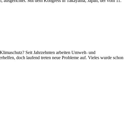
nn, ausgerichtet. Mit dem Kongress in Takayama, Japan, der vom 11.
Klimaschutz? Seit Jahrzehnten arbeiten Umwelt- und
rhelfen, doch laufend treten neue Probleme auf. Vieles wurde schon