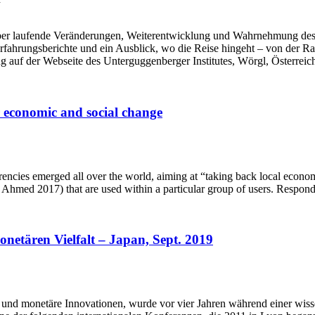
r laufende Veränderungen, Weiterentwicklung und Wahrnehmung des Geld
ahrungsberichte und ein Ausblick, wo die Reise hingeht – von der 
 auf der Webseite des Unterguggenberger Institutes, Wörgl, Österreic
 economic and social change
encies emerged all over the world, aiming at “taking back local econ
 Ahmed 2017) that are used within a particular group of users. Respon
onetären Vielfalt – Japan, Sept. 2019
monetäre Innovationen, wurde vor vier Jahren während einer wissensc