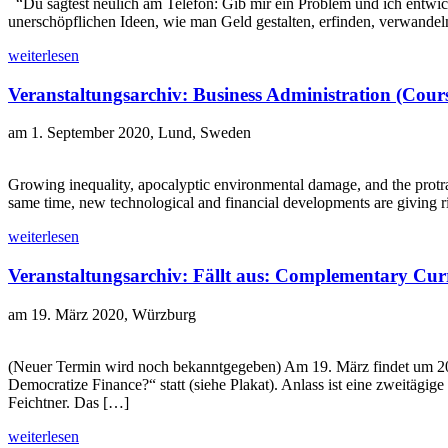
“Du sagtest neulich am Telefon: Gib mir ein Problem und ich entwic
unerschöpflichen Ideen, wie man Geld gestalten, erfinden, verwandel
weiterlesen
Veranstaltungsarchiv: Business Administration (Cour
am 1. September 2020, Lund, Sweden
Growing inequality, apocalyptic environmental damage, and the protracte
same time, new technological and financial developments are giving 
weiterlesen
Veranstaltungsarchiv: Fällt aus: Complementary Curr
am 19. März 2020, Würzburg
(Neuer Termin wird noch bekanntgegeben) Am 19. März findet um 20
Democratize Finance?“ statt (siehe Plakat). Anlass ist eine zweitägig
Feichtner. Das […]
weiterlesen