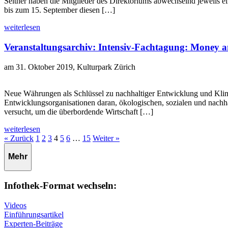
Seither haben die Mitglieder des Direktoriums abwechselnd jeweils e
bis zum 15. September diesen […]
weiterlesen
Veranstaltungsarchiv: Intensiv-Fachtagung: Money an
am 31. Oktober 2019, Kulturpark Zürich
Neue Währungen als Schlüssel zu nachhaltiger Entwicklung und Klim
Entwicklungsorganisationen daran, ökologischen, sozialen und nachha
versucht, um die überbordende Wirtschaft […]
weiterlesen
Seite
Seite
Seite
Seite
Seite
Seite
Seite
« Zurück
1
2
3
4
5
6
…
15
Weiter »
Mehr
Infothek-Format wechseln:
Videos
Einführungsartikel
Experten-Beiträge