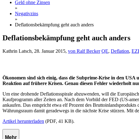
Geld ohne Zinsen
»
Negativzins
»
Deflationsbekämpfung geht auch anders
Deflationsbekämpfung geht auch anders
Kathrin Latsch, 28. Januar 2015,
von Ralf Becker
QE
,
Deflation
,
EZ
Ökonomen sind sich einig, dass die Subprime-Krise in den USA 
Reaktion auf frühere Krisen. Genau diesen Fehler wiederholt nun
Um eine drohende Deflationsspirale abzuwenden, will die Europäische
Kaufprogramm aller Zeiten an. Nach dem Vorbild der FED (US-amerik
ankaufen. Das entspricht etwa elf Prozent des Bruttoinlandsprodukts
Währungsraum damit geradewegs in die nächste Krise stürzen. Mit de
Artikel herunterladen
(PDF, 41 KB).
Mehr