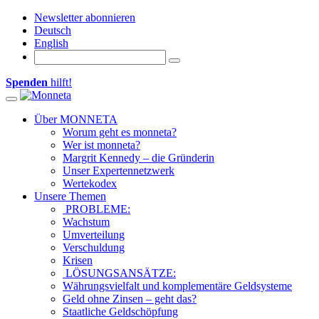
Newsletter abonnieren
Deutsch
English
Spenden
hilft!
Toggle
navigation
Über MONNETA
Worum geht es monneta?
Wer ist monneta?
Margrit Kennedy – die Gründerin
Unser Expertennetzwerk
Wertekodex
Unsere Themen
PROBLEME:
Wachstum
Umverteilung
Verschuldung
Krisen
LÖSUNGSANSÄTZE:
Währungsvielfalt und komplementäre Geldsysteme
Geld ohne Zinsen – geht das?
Staatliche Geldschöpfung