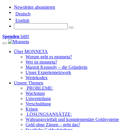
Newsletter abonnieren
Deutsch
English
Spenden
hilft!
Toggle navigation
Über MONNETA
Worum geht es monneta?
Wer ist monneta?
Margrit Kennedy – die Gründerin
Unser Expertennetzwerk
Wertekodex
Unsere Themen
PROBLEME:
Wachstum
Umverteilung
Verschuldung
Krisen
LÖSUNGSANSÄTZE:
Währungsvielfalt und komplementäre Geldsysteme
Geld ohne Zinsen – geht das?
Staatliche Geldschöpfung