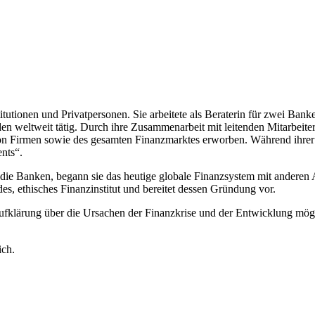
itutionen und Privatpersonen. Sie arbeitete als Beraterin für zwei Ban
en weltweit tätig. Durch ihre Zusammenarbeit mit leitenden Mitarbei
on Firmen sowie des gesamten Finanzmarktes erworben. Während ihrer Z
nts“.
die Banken, begann sie das heutige globale Finanzsystem mit ander
es, ethisches Finanzinstitut und bereitet dessen Gründung vor.
ufklärung über die Ursachen der Finanzkrise und der Entwicklung mögl
ich.