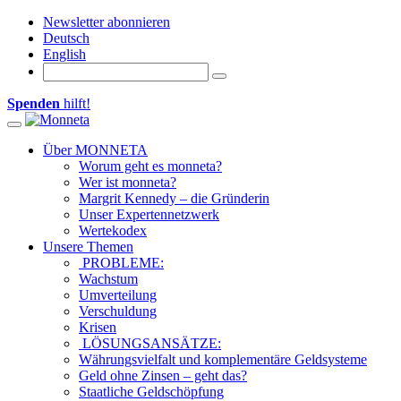
Newsletter abonnieren
Deutsch
English
Spenden
hilft!
Toggle navigation
Über MONNETA
Worum geht es monneta?
Wer ist monneta?
Margrit Kennedy – die Gründerin
Unser Expertennetzwerk
Wertekodex
Unsere Themen
PROBLEME:
Wachstum
Umverteilung
Verschuldung
Krisen
LÖSUNGSANSÄTZE:
Währungsvielfalt und komplementäre Geldsysteme
Geld ohne Zinsen – geht das?
Staatliche Geldschöpfung