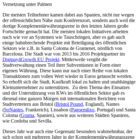
Vernetzung unter Palmen
Die meisten Teilnehmer kamen dabei aus Spanien, nicht nur wegen
der offensichtlichen Nähe zum Konferenzort, sondern auch weil die
dortige Komplementärwährungszene in den letzten Jahren große
Fortschritte gemacht hat. Die meisten lokalen Initiativen arbeiten
nach wie vor an Systemen wie Tauschringen, aber es gab auch
einige bahnbrechende Projekte mit Beteiligung des öffentlichen
Sektors wie z.B. in Santa Coloma de Gramenet, nördlich von
Barcelona. Die Stadt war von 2013 bis 2016 Projektpartner im
Digipay4Growth EU Projekt
. Mittlerweile vergibt die
Stadtverwaltung einen Teil ihrer Subventionen in Form einer
eigenen Währung. Diese kann nur nach einer Reihe von lokalen
Transaktionen zum vollen Wert wieder in Euros getauscht werden.
So erhofft sich die Stadt, Kaufkraft lokal zu halten und unabhängige
Kleinunternehmer zu unterstützen. Zu dem Thema des Einsatzes
und der Unterstützung von KWs im öffentlichen Sektor gab es
diesmal eine ganzen Morgen mit internationalen Berichten von
Stadtvertretern aus Bristol (
Bristol Pound
, England), Nantes
(
SoNantes
, Frankreich), Lissabon (
Pagoemlixo
, Portugal) und Santa
Coloma (
Grama
, Spanien), sowie aus weiteren Städten Spaniens,
wie Cordoba und Sevilla.
Dieses Jahr war auch eine Gegensatz besonders wahrnehmbar, der
sich schon seit mehreren Jahre in der Komplementärwährungsszene