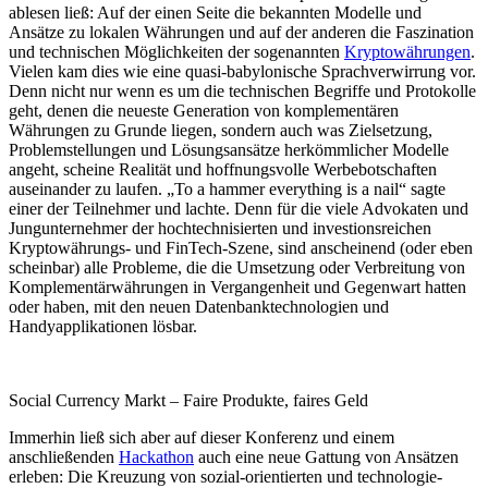
ablesen ließ: Auf der einen Seite die bekannten Modelle und
Ansätze zu lokalen Währungen und auf der anderen die Faszination
und technischen Möglichkeiten der sogenannten
Kryptowährungen
.
Vielen kam dies wie eine quasi-babylonische Sprachverwirrung vor.
Denn nicht nur wenn es um die technischen Begriffe und Protokolle
geht, denen die neueste Generation von komplementären
Währungen zu Grunde liegen, sondern auch was Zielsetzung,
Problemstellungen und Lösungsansätze herkömmlicher Modelle
angeht, scheine Realität und hoffnungsvolle Werbebotschaften
auseinander zu laufen. „To a hammer everything is a nail“
sagte
einer der Teilnehmer und lachte. Denn für die viele Advokaten und
Jungunternehmer der hochtechnisierten und investionsreichen
Kryptowährungs- und FinTech-Szene, sind anscheinend (oder eben
scheinbar) alle Probleme, die die Umsetzung oder Verbreitung von
Komplementärwährungen in Vergangenheit und Gegenwart hatten
oder haben, mit den neuen Datenbanktechnologien und
Handyapplikationen lösbar.
Social Currency Markt – Faire Produkte, faires Geld
Immerhin ließ sich aber auf dieser Konferenz und einem
anschließenden
Hackathon
auch eine neue Gattung von Ansätzen
erleben: Die Kreuzung von sozial-orientierten und technologie-