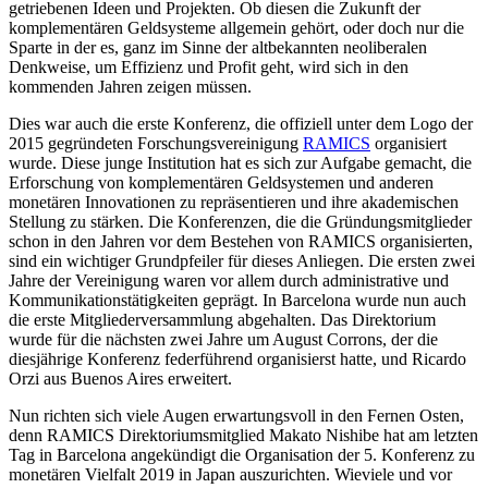
getriebenen Ideen und Projekten. Ob diesen die Zukunft der
komplementären Geldsysteme allgemein gehört, oder doch nur die
Sparte in der es, ganz im Sinne der altbekannten neoliberalen
Denkweise, um Effizienz und Profit geht, wird sich in den
kommenden Jahren zeigen müssen.
Dies war auch die erste Konferenz, die offiziell unter dem Logo der
2015 gegründeten Forschungsvereinigung
RAMICS
organisiert
wurde. Diese junge Institution hat es sich zur Aufgabe gemacht, die
Erforschung von komplementären Geldsystemen und anderen
monetären Innovationen zu repräsentieren und ihre akademischen
Stellung zu stärken. Die Konferenzen, die die Gründungsmitglieder
schon in den Jahren vor dem Bestehen von RAMICS organisierten,
sind ein wichtiger Grundpfeiler für dieses Anliegen. Die ersten zwei
Jahre der Vereinigung waren vor allem durch administrative und
Kommunikationstätigkeiten geprägt. In Barcelona wurde nun auch
die erste Mitgliederversammlung abgehalten. Das Direktorium
wurde für die nächsten zwei Jahre um August Corrons, der die
diesjährige Konferenz federführend organisierst hatte, und Ricardo
Orzi aus Buenos Aires erweitert.
Nun richten sich viele Augen erwartungsvoll in den Fernen Osten,
denn RAMICS Direktoriumsmitglied Makato Nishibe hat am letzten
Tag in Barcelona angekündigt die Organisation der 5. Konferenz zu
monetären Vielfalt 2019 in Japan auszurichten. Wieviele und vor