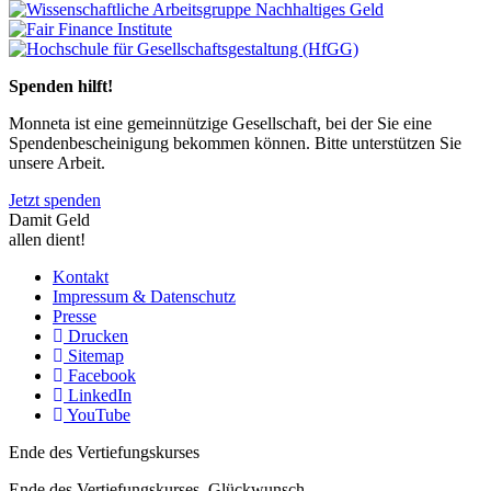
Previous
Next
Spenden hilft!
Monneta ist eine gemeinnützige Gesellschaft, bei der Sie eine
Spendenbescheinigung bekommen können. Bitte unterstützen Sie
unsere Arbeit.
Jetzt spenden
Damit Geld
allen dient!
Kontakt
Impressum & Datenschutz
Presse
Drucken
Sitemap
Facebook
LinkedIn
YouTube
Ende des Vertiefungskurses
Ende des Vertiefungskurses, Glückwunsch