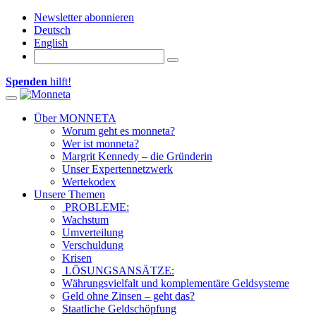
Newsletter abonnieren
Deutsch
English
Spenden
hilft!
Toggle navigation
Über MONNETA
Worum geht es monneta?
Wer ist monneta?
Margrit Kennedy – die Gründerin
Unser Expertennetzwerk
Wertekodex
Unsere Themen
PROBLEME:
Wachstum
Umverteilung
Verschuldung
Krisen
LÖSUNGSANSÄTZE:
Währungsvielfalt und komplementäre Geldsysteme
Geld ohne Zinsen – geht das?
Staatliche Geldschöpfung