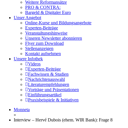
Weitere Reformansätze
PRO & CONTRA:
Bargeld & Digitaler Euro
Unser Angebot
Online-Kurse und Bildungsangebote
Experten-Beiträge
Veranstaltungshinweise
Unseren Newsletter abonnieren
Flyer zum Download
Stellenanzeigen
Kontakt aufnehmen
Unsere Infothek
Videos
Experten-Beiträge
Fachwissen & Studien
Nachrichtenauswahl
Literaturempfehlungen
Vorträge und Präsentationen
Einführungsartikel
Praxisbeispiele & Initiativen
Monneta
»
Interview – Hervé Dubois (ehem. WIR Bank): Frage 8