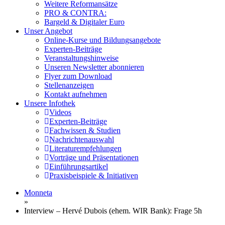
Weitere Reformansätze
PRO & CONTRA:
Bargeld & Digitaler Euro
Unser Angebot
Online-Kurse und Bildungsangebote
Experten-Beiträge
Veranstaltungshinweise
Unseren Newsletter abonnieren
Flyer zum Download
Stellenanzeigen
Kontakt aufnehmen
Unsere Infothek
Videos
Experten-Beiträge
Fachwissen & Studien
Nachrichtenauswahl
Literaturempfehlungen
Vorträge und Präsentationen
Einführungsartikel
Praxisbeispiele & Initiativen
Monneta
»
Interview – Hervé Dubois (ehem. WIR Bank): Frage 5h