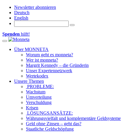
Newsletter abonnieren
Deutsch
English
Spenden
hilft!
Toggle navigation
Über MONNETA
Worum geht es monneta?
Wer ist monneta?
Margrit Kennedy – die Gründerin
Unser Expertennetzwerk
Wertekodex
Unsere Themen
PROBLEME:
Wachstum
Umverteilung
Verschuldung
Krisen
LÖSUNGSANSÄTZE:
Währungsvielfalt und komplementäre Geldsysteme
Geld ohne Zinsen – geht das?
Staatliche Geldschöpfung