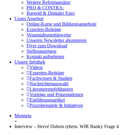
Weitere Reformansätze
PRO & CONTRA:
Bargeld & Digitaler Euro
Unser Angebot
Online-Kurse und Bildungsangebote
Experten-Beiträge
Veranstaltungshinweise
Unseren Newsletter abonnieren
Flyer zum Download
Stellenanzeigen
Kontakt aufnehmen
Unsere Infothek
Videos
Experten-Beiträge
Fachwissen & Studien
Nachrichtenauswahl
Literaturempfehlungen
Vorträge und Präsentationen
Einführungsartikel
Praxisbeispiele & Initiativen
Monneta
»
Interview – Hervé Dubois (ehem. WIR Bank): Frage 4