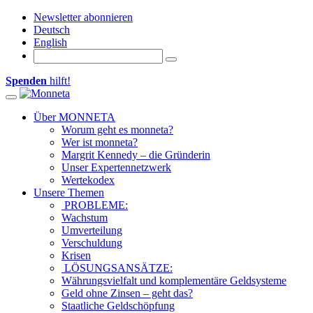
Newsletter abonnieren
Deutsch
English
Spenden
hilft!
Toggle navigation
Über MONNETA
Worum geht es monneta?
Wer ist monneta?
Margrit Kennedy – die Gründerin
Unser Expertennetzwerk
Wertekodex
Unsere Themen
PROBLEME:
Wachstum
Umverteilung
Verschuldung
Krisen
LÖSUNGSANSÄTZE:
Währungsvielfalt und komplementäre Geldsysteme
Geld ohne Zinsen – geht das?
Staatliche Geldschöpfung