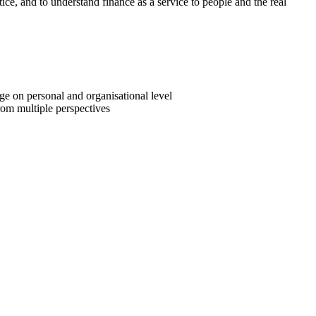
, and to understand finance as a service to people and the real
e on personal and organisational level
rom multiple perspectives