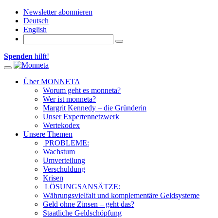
Newsletter abonnieren
Deutsch
English
Spenden
hilft!
Toggle navigation
Über MONNETA
Worum geht es monneta?
Wer ist monneta?
Margrit Kennedy – die Gründerin
Unser Expertennetzwerk
Wertekodex
Unsere Themen
PROBLEME:
Wachstum
Umverteilung
Verschuldung
Krisen
LÖSUNGSANSÄTZE:
Währungsvielfalt und komplementäre Geldsysteme
Geld ohne Zinsen – geht das?
Staatliche Geldschöpfung