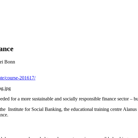
nance
bei Bonn
ate/course-201617/
ded for a more sustainable and socially responsible finance sector – but 
the Institute for Social Banking, the educational training centre Alan
ance.