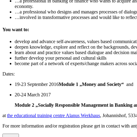
…a professional in banking or finance who wants to acquire an
economy.
…a professional who designs and manages processes of dialog
…involved in transformative processes and would like to reflec
You want to:
develop and advance self-awareness, values based communicati
deepen knowledge, explore and reflect on the backgrounds, deve
learn about and practice values based dialogue and decision ma
further develop your personal and cultural skills
become part of a network of experts/change makers across soci
Dates:
19-23 September 2016
Module 1 „Money and Society“
and
20-24 March 2017
Module 2 „Socially Responsible Management in Banking a
at
the educational training centre Alanus Werkhaus
, Johannishof, 533
For more information and/or registration please get in contact with
an