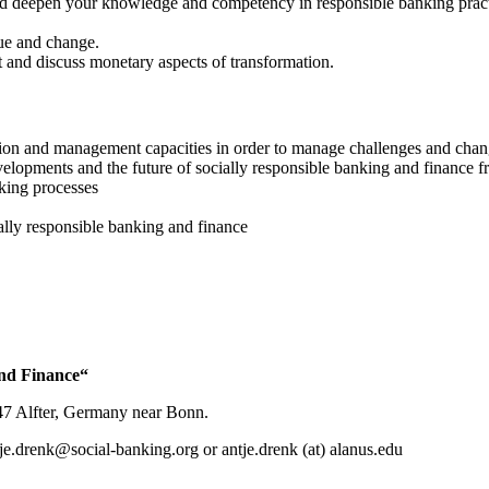
d deepen your knowledge and competency in responsible banking practice
ue and change.
t and discuss monetary aspects of transformation.
on and management capacities in order to manage challenges and chang
lopments and the future of socially responsible banking and finance f
king processes
ally responsible banking and finance
nd Finance“
47 Alfter, Germany near Bonn.
tje.drenk@social-banking.org
or
antje.drenk (at) alanus.edu