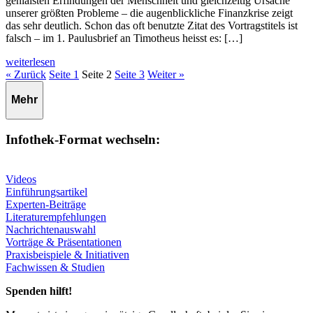
genialsten Erfindungen der Menschheit und gleichzeitig Ursache
unserer größten Probleme – die augenblickliche Finanzkrise zeigt
das sehr deutlich. Schon das oft benutzte Zitat des Vortragstitels ist
falsch – im 1. Paulusbrief an Timotheus heisst es: […]
weiterlesen
« Zurück
Seite
1
Seite
2
Seite
3
Weiter »
Mehr
Infothek-Format wechseln:
Videos
Einführungsartikel
Experten-Beiträge
Literaturempfehlungen
Nachrichtenauswahl
Vorträge & Präsentationen
Praxisbeispiele & Initiativen
Fachwissen & Studien
Spenden hilft!