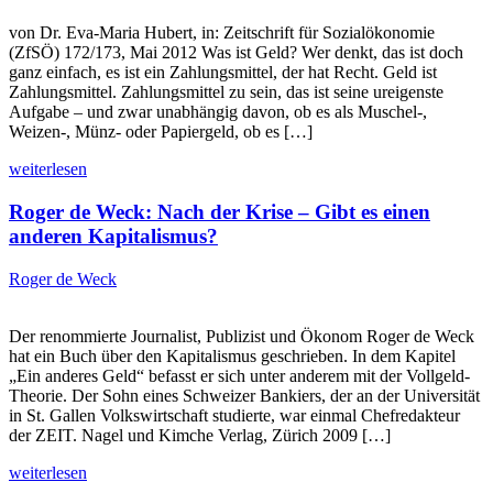
von Dr. Eva-Maria Hubert, in: Zeitschrift für Sozialökonomie
(ZfSÖ) 172/173, Mai 2012 Was ist Geld? Wer denkt, das ist doch
ganz einfach, es ist ein Zahlungsmittel, der hat Recht. Geld ist
Zahlungsmittel. Zahlungsmittel zu sein, das ist seine ureigenste
Aufgabe – und zwar unabhängig davon, ob es als Muschel-,
Weizen-, Münz- oder Papiergeld, ob es […]
weiterlesen
Roger de Weck: Nach der Krise – Gibt es einen
anderen Kapitalismus?
Roger de Weck
Der renommierte Journalist, Publizist und Ökonom Roger de Weck
hat ein Buch über den Kapitalismus geschrieben. In dem Kapitel
„Ein anderes Geld“ befasst er sich unter anderem mit der Vollgeld-
Theorie. Der Sohn eines Schweizer Bankiers, der an der Universität
in St. Gallen Volkswirtschaft studierte, war einmal Chefredakteur
der ZEIT. Nagel und Kimche Verlag, Zürich 2009 […]
weiterlesen