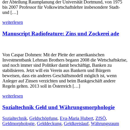
der Abteilung Raumplanung der Universität Dortmund, von 1975
bis 2007 Professor für Volkswirtschaftslehre insbesondere Stadt-
und […]
weiterlesen
Manuscript Radiofeature: Zins und Zockerei ade
Von Caspar Dohmen: Mit der Pleite der amerikanischen
Investmentbank Lehman Brothers begann 2008 die Wirtschaftskrise,
und noch immer sind Politiker damit beschäftigt, Banken zu
stabilisieren. Jetzt will ein Verein aus Bankern und Bürgern
beweisen, dass ein anderes Geschäftsmodell möglich ist, wenn
Anleger auf Zinsen verzichten und beim Bankgeschäft andere
Regeln gelten. 2013 soll in Österreich […]
weiterlesen
Sozialtechnik Geld und Währungsmorphologie
Sozialtechnik
,
Geldschöpfung
,
Eva-Maria Hubert
,
ZfSÖ
,
Geldmorphologie
,
Gelddeckung
,
Geldkreislauf
,
Währungsraum