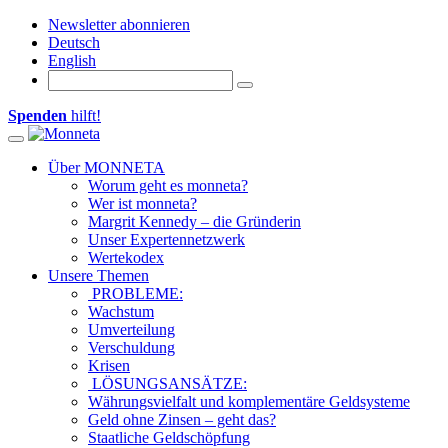
Newsletter abonnieren
Deutsch
English
Spenden
hilft!
Toggle navigation
Über MONNETA
Worum geht es monneta?
Wer ist monneta?
Margrit Kennedy – die Gründerin
Unser Expertennetzwerk
Wertekodex
Unsere Themen
PROBLEME:
Wachstum
Umverteilung
Verschuldung
Krisen
LÖSUNGSANSÄTZE:
Währungsvielfalt und komplementäre Geldsysteme
Geld ohne Zinsen – geht das?
Staatliche Geldschöpfung