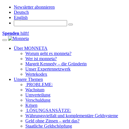
Newsletter abonnieren
Deutsch
English
Spenden
hilft!
Toggle
navigation
Über MONNETA
Worum geht es monneta?
Wer ist monneta?
Margrit Kennedy – die Gründerin
Unser Expertennetzwerk
Wertekodex
Unsere Themen
PROBLEME:
Wachstum
Umverteilung
Verschuldung
Krisen
LÖSUNGSANSÄTZE:
Währungsvielfalt und komplementäre Geldsysteme
Geld ohne Zinsen – geht das?
Staatliche Geldschöpfung