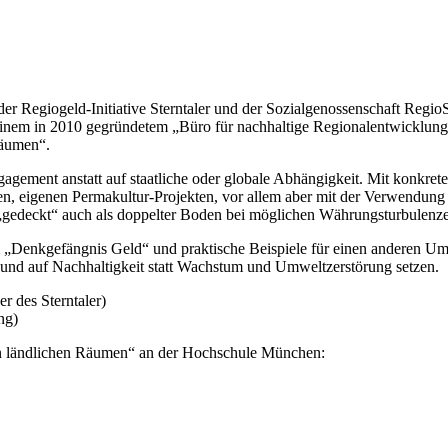
 der Regiogeld-Initiative Sterntaler und der Sozialgenossenschaft Re
seinem in 2010 gegründetem „Büro für nachhaltige Regionalentwicklung
Räumen“.
ngagement anstatt auf staatliche oder globale Abhängigkeit. Mit konkr
, eigenen Permakultur-Projekten, vor allem aber mit der Verwendung 
„gedeckt“ auch als doppelter Boden bei möglichen Währungsturbulenz
m „Denkgefängnis Geld“ und praktische Beispiele für einen anderen Umg
z und auf Nachhaltigkeit statt Wachstum und Umweltzerstörung setzen.
r des Sterntaler)
ng)
 ländlichen Räumen“ an der Hochschule München: