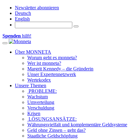
Newsletter abonnieren
Deutsch
English
Spenden
hilft!
Toggle
navigation
Über MONNETA
Worum geht es monneta?
Wer ist monneta?
Margrit Kennedy – die Gründerin
Unser Expertennetzwerk
Wertekodex
Unsere Themen
PROBLEME:
Wachstum
Umverteilung
Verschuldung
Krisen
LÖSUNGSANSÄTZE:
Währungsvielfalt und komplementäre Geldsysteme
Geld ohne Zinsen – geht das?
Staatliche Geldschöpfung