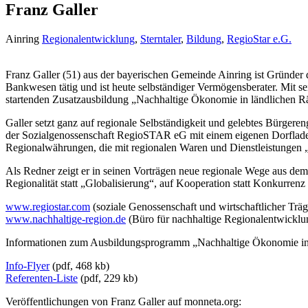
Franz Galler
Ainring
Regionalentwicklung
,
Sterntaler
,
Bildung
,
RegioStar e.G.
Franz Galler (51) aus der bayerischen Gemeinde Ainring ist Gründer
Bankwesen tätig und ist heute selbständiger Vermögensberater. Mit 
startenden Zusatzausbildung „Nachhaltige Ökonomie in ländlichen 
Galler setzt ganz auf regionale Selbständigkeit und gelebtes Bürgere
der Sozialgenossenschaft RegioSTAR eG mit einem eigenen Dorfladen
Regionalwährungen, die mit regionalen Waren und Dienstleistungen 
Als Redner zeigt er in seinen Vorträgen neue regionale Wege aus de
Regionalität statt „Globalisierung“, auf Kooperation statt Konkurren
www.regiostar.com
(soziale Genossenschaft und wirtschaftlicher Träge
www.nachhaltige-region.de
(Büro für nachhaltige Regionalentwicklu
Informationen zum Ausbildungsprogramm „Nachhaltige Ökonomie in
Info-Flyer
(pdf, 468 kb)
Referenten-Liste
(pdf, 229 kb)
Veröffentlichungen von Franz Galler auf monneta.org: