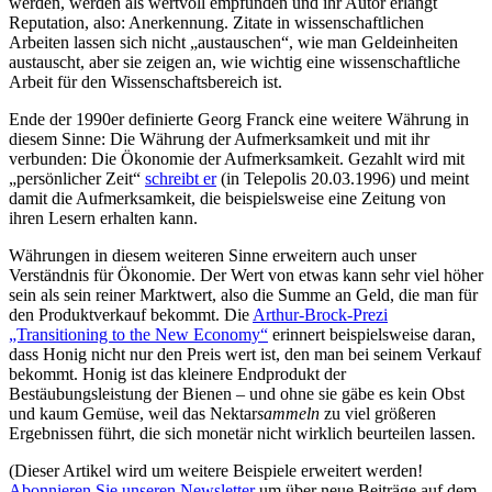
werden, werden als wertvoll empfunden und ihr Autor erlangt
Reputation, also: Anerkennung. Zitate in wissenschaftlichen
Arbeiten lassen sich nicht „austauschen“, wie man Geldeinheiten
austauscht, aber sie zeigen an, wie wichtig eine wissenschaftliche
Arbeit für den Wissenschaftsbereich ist.
Ende der 1990er definierte Georg Franck eine weitere Währung in
diesem Sinne: Die Währung der Aufmerksamkeit und mit ihr
verbunden: Die Ökonomie der Aufmerksamkeit. Gezahlt wird mit
„persönlicher Zeit“
schreibt er
(in Telepolis 20.03.1996) und meint
damit die Aufmerksamkeit, die beispielsweise eine Zeitung von
ihren Lesern erhalten kann.
Währungen in diesem weiteren Sinne erweitern auch unser
Verständnis für Ökonomie. Der Wert von etwas kann sehr viel höher
sein als sein reiner Marktwert, also die Summe an Geld, die man für
den Produktverkauf bekommt. Die
Arthur-Brock-Prezi
„Transitioning to the New Economy“
erinnert beispielsweise daran,
dass Honig nicht nur den Preis wert ist, den man bei seinem Verkauf
bekommt. Honig ist das kleinere Endprodukt der
Bestäubungsleistung der Bienen – und ohne sie gäbe es kein Obst
und kaum Gemüse, weil das Nektar
sammeln
zu viel größeren
Ergebnissen führt, die sich monetär nicht wirklich beurteilen lassen.
(Dieser Artikel wird um weitere Beispiele erweitert werden!
Abonnieren Sie unseren Newsletter
um über neue Beiträge auf dem