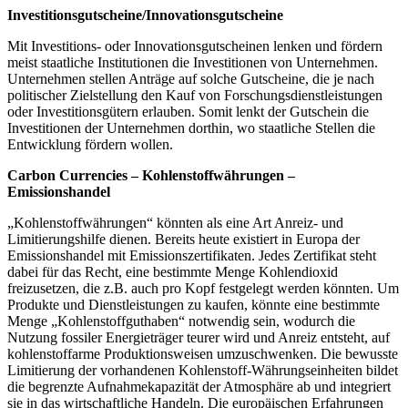
Investitionsgutscheine/Innovationsgutscheine
Mit Investitions- oder Innovationsgutscheinen lenken und fördern
meist staatliche Institutionen die Investitionen von Unternehmen.
Unternehmen stellen Anträge auf solche Gutscheine, die je nach
politischer Zielstellung den Kauf von Forschungsdienstleistungen
oder Investitionsgütern erlauben. Somit lenkt der Gutschein die
Investitionen der Unternehmen dorthin, wo staatliche Stellen die
Entwicklung fördern wollen.
Carbon Currencies – Kohlenstoffwährungen –
Emissionshandel
„Kohlenstoffwährungen“ könnten als eine Art Anreiz- und
Limitierungshilfe dienen. Bereits heute existiert in Europa der
Emissionshandel mit Emissionszertifikaten. Jedes Zertifikat steht
dabei für das Recht, eine bestimmte Menge Kohlendioxid
freizusetzen, die z.B. auch pro Kopf festgelegt werden könnten. Um
Produkte und Dienstleistungen zu kaufen, könnte eine bestimmte
Menge „Kohlenstoffguthaben“ notwendig sein, wodurch die
Nutzung fossiler Energieträger teurer wird und Anreiz entsteht, auf
kohlenstoffarme Produktionsweisen umzuschwenken. Die bewusste
Limitierung der vorhandenen Kohlenstoff-Währungseinheiten bildet
die begrenzte Aufnahmekapazität der Atmosphäre ab und integriert
sie in das wirtschaftliche Handeln. Die europäischen Erfahrungen