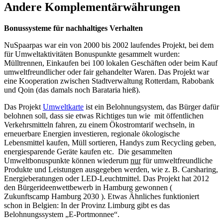
Andere Komplementärwährungen
Bonussysteme für nachhaltiges Verhalten
NuSpaarpas war ein von 2000 bis 2002 laufendes Projekt, bei dem
für Umweltaktivitäten Bonuspunkte gesammelt wurden:
Mülltrennen, Einkaufen bei 100 lokalen Geschäften oder beim Kauf
umweltfreundlicher oder fair gehandelter Waren. Das Projekt war
eine Kooperation zwischen Stadtverwaltung Rotterdam, Rabobank
und Qoin (das damals noch Barataria hieß).
Das Projekt
Umweltkarte
ist ein Belohnungsystem, das Bürger dafür
belohnen soll, dass sie etwas Richtiges tun wie mit öffentlichen
Verkehrsmitteln fahren, zu einem Ökostromtarif wechseln, in
erneuerbare Energien investieren, regionale ökologische
Lebensmittel kaufen, Müll sortieren, Handys zum Recycling geben,
energiesparende Geräte kaufen etc. Die gesammelten
Umweltbonuspunkte können wiederum
nur
für umweltfreundliche
Produkte und Leistungen ausgegeben werden, wie z. B. Carsharing,
Energieberatungen oder LED-Leuchtmittel. Das Projekt hat 2012
den Bürgerideenwettbewerb in Hamburg gewonnen (
Zukunftscamp Hamburg 2030 ). Etwas Ähnliches funktioniert
schon in Belgien: In der Provinz Limburg gibt es das
Belohnungssystem „E-Portmonnee“.