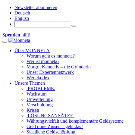
Newsletter abonnieren
Deutsch
English
Spenden
hilft!
Toggle navigation
Über MONNETA
Worum geht es monneta?
Wer ist monneta?
Margrit Kennedy – die Gründerin
Unser Expertennetzwerk
Wertekodex
Unsere Themen
PROBLEME:
Wachstum
Umverteilung
Verschuldung
Krisen
LÖSUNGSANSÄTZE:
Währungsvielfalt und komplementäre Geldsysteme
Geld ohne Zinsen – geht das?
Staatliche Geldschöpfung