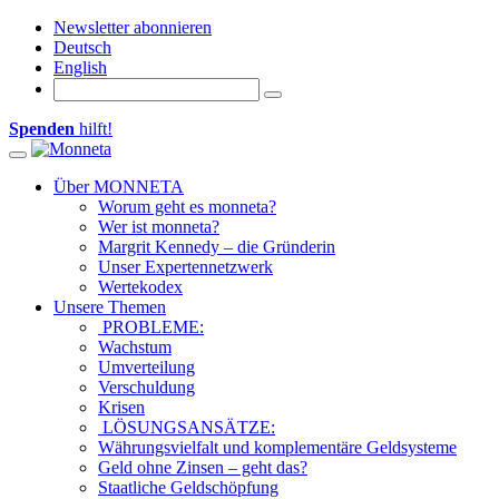
Newsletter abonnieren
Deutsch
English
Spenden
hilft!
Toggle navigation
Über MONNETA
Worum geht es monneta?
Wer ist monneta?
Margrit Kennedy – die Gründerin
Unser Expertennetzwerk
Wertekodex
Unsere Themen
PROBLEME:
Wachstum
Umverteilung
Verschuldung
Krisen
LÖSUNGSANSÄTZE:
Währungsvielfalt und komplementäre Geldsysteme
Geld ohne Zinsen – geht das?
Staatliche Geldschöpfung