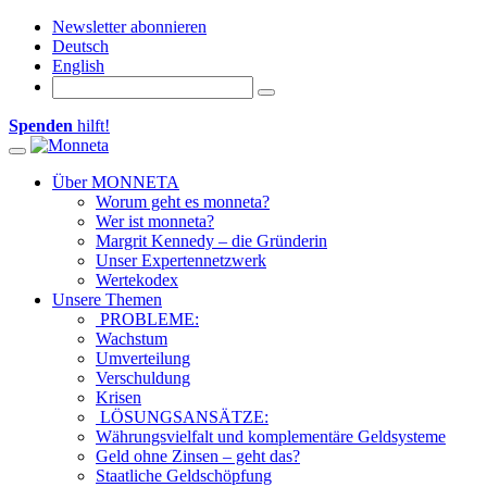
Newsletter abonnieren
Deutsch
English
Spenden
hilft!
Toggle navigation
Über MONNETA
Worum geht es monneta?
Wer ist monneta?
Margrit Kennedy – die Gründerin
Unser Expertennetzwerk
Wertekodex
Unsere Themen
PROBLEME:
Wachstum
Umverteilung
Verschuldung
Krisen
LÖSUNGSANSÄTZE:
Währungsvielfalt und komplementäre Geldsysteme
Geld ohne Zinsen – geht das?
Staatliche Geldschöpfung