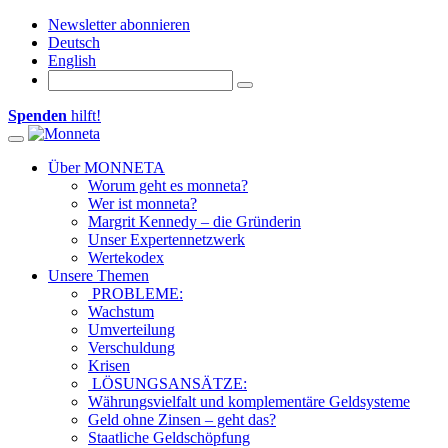
Newsletter abonnieren
Deutsch
English
Spenden
hilft!
Toggle navigation
Über MONNETA
Worum geht es monneta?
Wer ist monneta?
Margrit Kennedy – die Gründerin
Unser Expertennetzwerk
Wertekodex
Unsere Themen
PROBLEME:
Wachstum
Umverteilung
Verschuldung
Krisen
LÖSUNGSANSÄTZE:
Währungsvielfalt und komplementäre Geldsysteme
Geld ohne Zinsen – geht das?
Staatliche Geldschöpfung