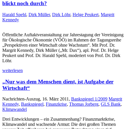
blickt noch durch?
Harald Spehl
,
Dirk Müller
,
Dirk Löhr
,
Helge Peukert
,
Margrit
Kennedy
Öffentliche Auftaktveranstaltung zur Jahrestagung der Vereinigung
für Ökologische Ökonomie (VÖÖ) im Rahmen der Tagungsreihe
„Perspektiven einer Wirtschaft ohne Wachstum“. Mit Prof. Dr.
Margrit Kennedy, Dirk Müller („Mr. Dax“), apl. Prof. Dr. Helge
Peukert und Prof. Dr. Harald Spehl, moderiert von Prof. Dr. Dirk
Löhr.
weiterlesen
„Nur was dem Menschen dient, ist Aufgabe der
Wirtschaft“
Nachrichten-Auszug, 16. März 2011,
Bankspiegel 1/2009
Margrit
Kennedy
,
Bankspiegel
,
Finanzkrise
,
Thomas Jorberg
,
GLS Bank
,
Klimawandel
Drei Entwicklungen – ein Zusammenhang? Finanzmarktkrise,
Klimawandel und wachsende Armut: Die drei großen Themen