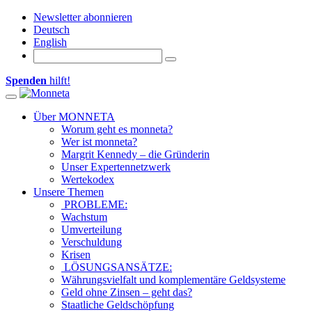
Newsletter abonnieren
Deutsch
English
Spenden
hilft!
Toggle navigation
Über MONNETA
Worum geht es monneta?
Wer ist monneta?
Margrit Kennedy – die Gründerin
Unser Expertennetzwerk
Wertekodex
Unsere Themen
PROBLEME:
Wachstum
Umverteilung
Verschuldung
Krisen
LÖSUNGSANSÄTZE:
Währungsvielfalt und komplementäre Geldsysteme
Geld ohne Zinsen – geht das?
Staatliche Geldschöpfung