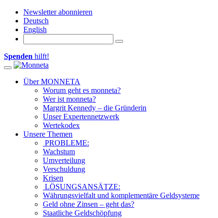
Newsletter abonnieren
Deutsch
English
Spenden
hilft!
Toggle navigation
Über MONNETA
Worum geht es monneta?
Wer ist monneta?
Margrit Kennedy – die Gründerin
Unser Expertennetzwerk
Wertekodex
Unsere Themen
PROBLEME:
Wachstum
Umverteilung
Verschuldung
Krisen
LÖSUNGSANSÄTZE:
Währungsvielfalt und komplementäre Geldsysteme
Geld ohne Zinsen – geht das?
Staatliche Geldschöpfung