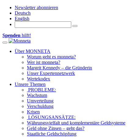
Newsletter abonnieren
Deutsch
English
Spenden
hilft!
Toggle navigation
Über MONNETA
Worum geht es monneta?
Wer ist monneta?
Margrit Kennedy – die Gründerin
Unser Expertennetzwerk
Wertekodex
Unsere Themen
PROBLEME:
Wachstum
Umverteilung
Verschuldung
Krisen
LÖSUNGSANSÄTZE:
Währungsvielfalt und komplementäre Geldsysteme
Geld ohne Zinsen – geht das?
Staatliche Geldschöpfung