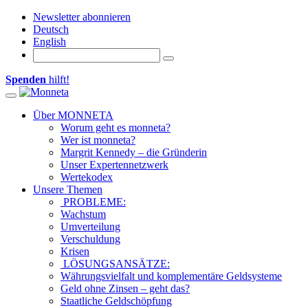
Newsletter abonnieren
Deutsch
English
Spenden
hilft!
Toggle navigation
Über MONNETA
Worum geht es monneta?
Wer ist monneta?
Margrit Kennedy – die Gründerin
Unser Expertennetzwerk
Wertekodex
Unsere Themen
PROBLEME:
Wachstum
Umverteilung
Verschuldung
Krisen
LÖSUNGSANSÄTZE:
Währungsvielfalt und komplementäre Geldsysteme
Geld ohne Zinsen – geht das?
Staatliche Geldschöpfung