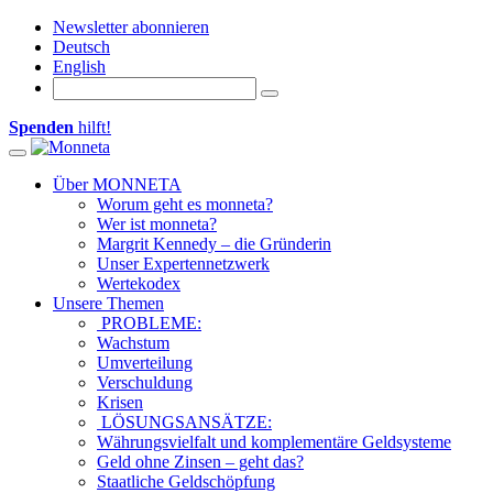
Newsletter abonnieren
Deutsch
English
Spenden
hilft!
Toggle navigation
Über MONNETA
Worum geht es monneta?
Wer ist monneta?
Margrit Kennedy – die Gründerin
Unser Expertennetzwerk
Wertekodex
Unsere Themen
PROBLEME:
Wachstum
Umverteilung
Verschuldung
Krisen
LÖSUNGSANSÄTZE:
Währungsvielfalt und komplementäre Geldsysteme
Geld ohne Zinsen – geht das?
Staatliche Geldschöpfung