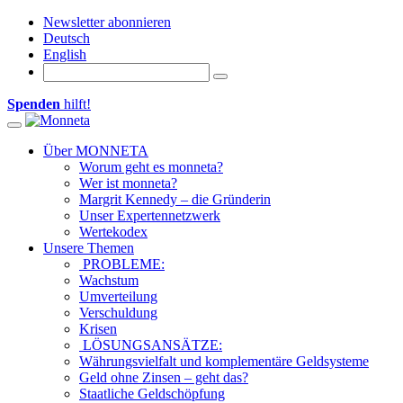
Newsletter abonnieren
Deutsch
English
Spenden
hilft!
Toggle navigation
Über MONNETA
Worum geht es monneta?
Wer ist monneta?
Margrit Kennedy – die Gründerin
Unser Expertennetzwerk
Wertekodex
Unsere Themen
PROBLEME:
Wachstum
Umverteilung
Verschuldung
Krisen
LÖSUNGSANSÄTZE:
Währungsvielfalt und komplementäre Geldsysteme
Geld ohne Zinsen – geht das?
Staatliche Geldschöpfung