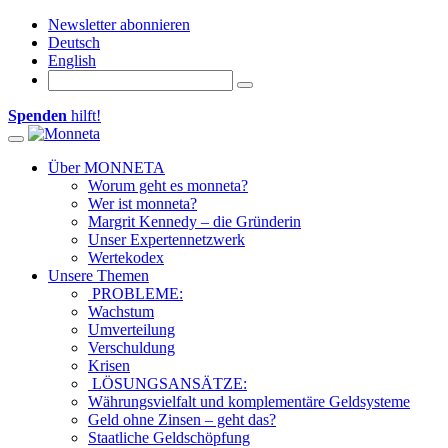
Newsletter abonnieren
Deutsch
English
Spenden
hilft!
Toggle navigation
Über MONNETA
Worum geht es monneta?
Wer ist monneta?
Margrit Kennedy – die Gründerin
Unser Expertennetzwerk
Wertekodex
Unsere Themen
PROBLEME:
Wachstum
Umverteilung
Verschuldung
Krisen
LÖSUNGSANSÄTZE:
Währungsvielfalt und komplementäre Geldsysteme
Geld ohne Zinsen – geht das?
Staatliche Geldschöpfung