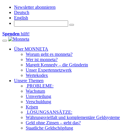
Newsletter abonnieren
Deutsch
English
Spenden
hilft!
Toggle navigation
Über MONNETA
Worum geht es monneta?
Wer ist monneta?
Margrit Kennedy – die Gründerin
Unser Expertennetzwerk
Wertekodex
Unsere Themen
PROBLEME:
Wachstum
Umverteilung
Verschuldung
Krisen
LÖSUNGSANSÄTZE:
Währungsvielfalt und komplementäre Geldsysteme
Geld ohne Zinsen – geht das?
Staatliche Geldschöpfung