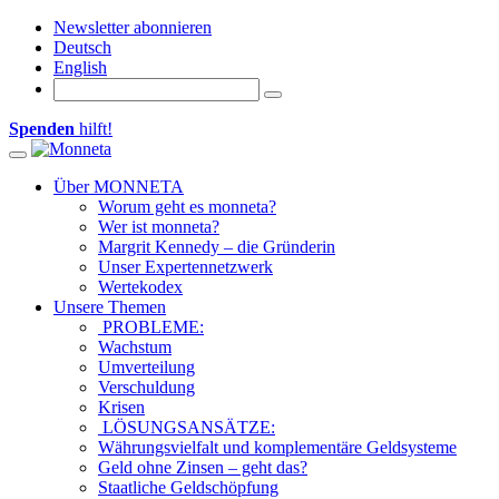
Newsletter abonnieren
Deutsch
English
Spenden
hilft!
Toggle navigation
Über MONNETA
Worum geht es monneta?
Wer ist monneta?
Margrit Kennedy – die Gründerin
Unser Expertennetzwerk
Wertekodex
Unsere Themen
PROBLEME:
Wachstum
Umverteilung
Verschuldung
Krisen
LÖSUNGSANSÄTZE:
Währungsvielfalt und komplementäre Geldsysteme
Geld ohne Zinsen – geht das?
Staatliche Geldschöpfung