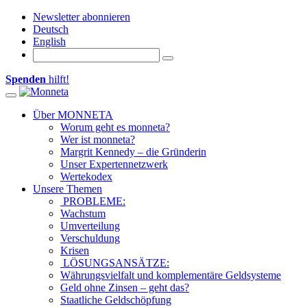
Newsletter abonnieren
Deutsch
English
Spenden
hilft!
Toggle navigation
Über MONNETA
Worum geht es monneta?
Wer ist monneta?
Margrit Kennedy – die Gründerin
Unser Expertennetzwerk
Wertekodex
Unsere Themen
PROBLEME:
Wachstum
Umverteilung
Verschuldung
Krisen
LÖSUNGSANSÄTZE:
Währungsvielfalt und komplementäre Geldsysteme
Geld ohne Zinsen – geht das?
Staatliche Geldschöpfung