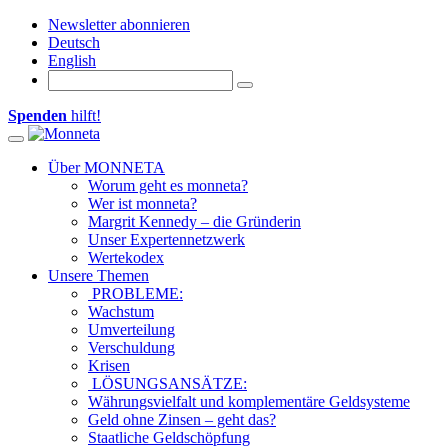
Newsletter abonnieren
Deutsch
English
Spenden
hilft!
Toggle navigation
Über MONNETA
Worum geht es monneta?
Wer ist monneta?
Margrit Kennedy – die Gründerin
Unser Expertennetzwerk
Wertekodex
Unsere Themen
PROBLEME:
Wachstum
Umverteilung
Verschuldung
Krisen
LÖSUNGSANSÄTZE:
Währungsvielfalt und komplementäre Geldsysteme
Geld ohne Zinsen – geht das?
Staatliche Geldschöpfung