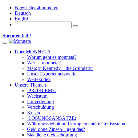
Newsletter abonnieren
Deutsch
English
Spenden
hilft!
Toggle navigation
Über MONNETA
Worum geht es monneta?
Wer ist monneta?
Margrit Kennedy – die Gründerin
Unser Expertennetzwerk
Wertekodex
Unsere Themen
PROBLEME:
Wachstum
Umverteilung
Verschuldung
Krisen
LÖSUNGSANSÄTZE:
Währungsvielfalt und komplementäre Geldsysteme
Geld ohne Zinsen – geht das?
Staatliche Geldschöpfung