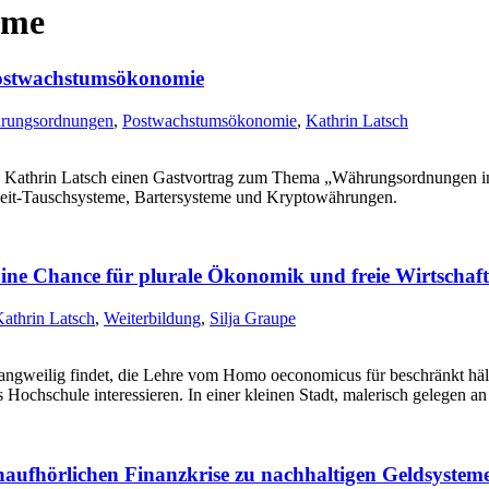
eme
Postwachstumsökonomie
rungsordnungen
,
Postwachstumsökonomie
,
Kathrin Latsch
Kathrin Latsch einen Gastvortrag zum Thema „Währungsordnungen in 
eit-Tauschsysteme, Bartersysteme und Kryptowährungen.
Eine Chance für plurale Ökonomik und freie Wirtschaft
athrin Latsch
,
Weiterbildung
,
Silja Graupe
lig findet, die Lehre vom Homo oeconomicus für beschränkt hält und
Hochschule interessieren. In einer kleinen Stadt, malerisch gelegen a
naufhörlichen Finanzkrise zu nachhaltigen Geldsystem