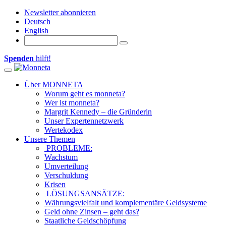
Newsletter abonnieren
Deutsch
English
Spenden
hilft!
Toggle navigation
Über MONNETA
Worum geht es monneta?
Wer ist monneta?
Margrit Kennedy – die Gründerin
Unser Expertennetzwerk
Wertekodex
Unsere Themen
PROBLEME:
Wachstum
Umverteilung
Verschuldung
Krisen
LÖSUNGSANSÄTZE:
Währungsvielfalt und komplementäre Geldsysteme
Geld ohne Zinsen – geht das?
Staatliche Geldschöpfung