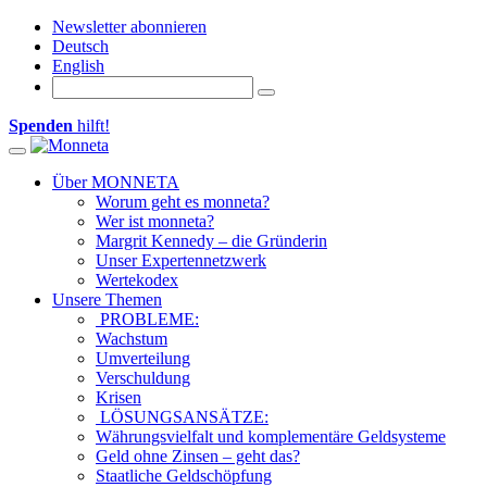
Newsletter abonnieren
Deutsch
English
Spenden
hilft!
Toggle navigation
Über MONNETA
Worum geht es monneta?
Wer ist monneta?
Margrit Kennedy – die Gründerin
Unser Expertennetzwerk
Wertekodex
Unsere Themen
PROBLEME:
Wachstum
Umverteilung
Verschuldung
Krisen
LÖSUNGSANSÄTZE:
Währungsvielfalt und komplementäre Geldsysteme
Geld ohne Zinsen – geht das?
Staatliche Geldschöpfung