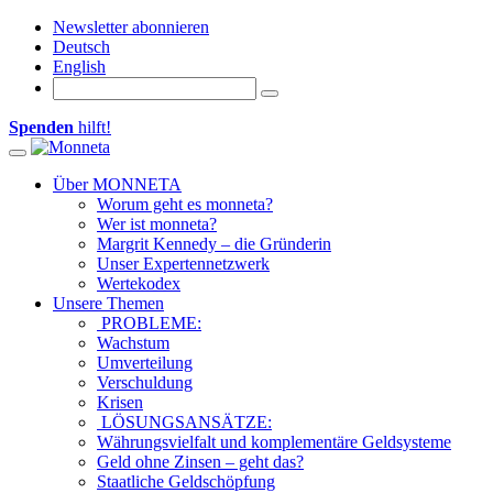
Newsletter abonnieren
Deutsch
English
Spenden
hilft!
Toggle navigation
Über MONNETA
Worum geht es monneta?
Wer ist monneta?
Margrit Kennedy – die Gründerin
Unser Expertennetzwerk
Wertekodex
Unsere Themen
PROBLEME:
Wachstum
Umverteilung
Verschuldung
Krisen
LÖSUNGSANSÄTZE:
Währungsvielfalt und komplementäre Geldsysteme
Geld ohne Zinsen – geht das?
Staatliche Geldschöpfung