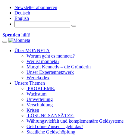
Newsletter abonnieren
Deutsch
English
Spenden
hilft!
Toggle navigation
Über MONNETA
Worum geht es monneta?
Wer ist monneta?
Margrit Kennedy – die Gründerin
Unser Expertennetzwerk
Wertekodex
Unsere Themen
PROBLEME:
Wachstum
Umverteilung
Verschuldung
Krisen
LÖSUNGSANSÄTZE:
Währungsvielfalt und komplementäre Geldsysteme
Geld ohne Zinsen – geht das?
Staatliche Geldschöpfung