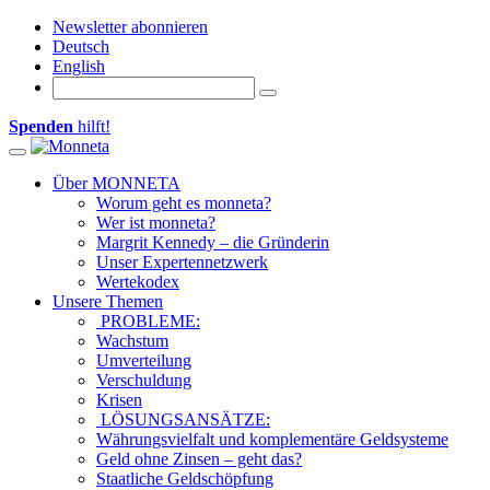
Newsletter abonnieren
Deutsch
English
Spenden
hilft!
Toggle navigation
Über MONNETA
Worum geht es monneta?
Wer ist monneta?
Margrit Kennedy – die Gründerin
Unser Expertennetzwerk
Wertekodex
Unsere Themen
PROBLEME:
Wachstum
Umverteilung
Verschuldung
Krisen
LÖSUNGSANSÄTZE:
Währungsvielfalt und komplementäre Geldsysteme
Geld ohne Zinsen – geht das?
Staatliche Geldschöpfung