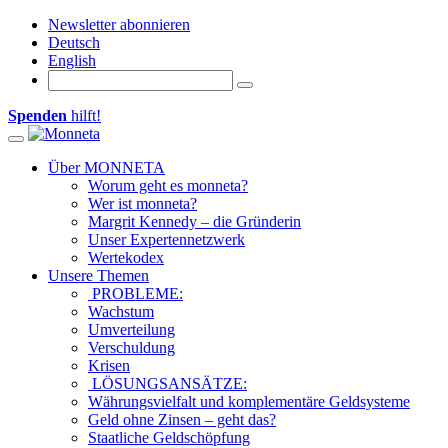
Newsletter abonnieren
Deutsch
English
Spenden
hilft!
Toggle navigation
Über MONNETA
Worum geht es monneta?
Wer ist monneta?
Margrit Kennedy – die Gründerin
Unser Expertennetzwerk
Wertekodex
Unsere Themen
PROBLEME:
Wachstum
Umverteilung
Verschuldung
Krisen
LÖSUNGSANSÄTZE:
Währungsvielfalt und komplementäre Geldsysteme
Geld ohne Zinsen – geht das?
Staatliche Geldschöpfung