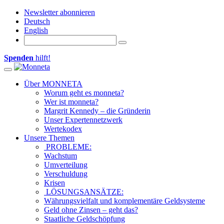
Newsletter abonnieren
Deutsch
English
Spenden
hilft!
Toggle
navigation
Über MONNETA
Worum geht es monneta?
Wer ist monneta?
Margrit Kennedy – die Gründerin
Unser Expertennetzwerk
Wertekodex
Unsere Themen
PROBLEME:
Wachstum
Umverteilung
Verschuldung
Krisen
LÖSUNGSANSÄTZE:
Währungsvielfalt und komplementäre Geldsysteme
Geld ohne Zinsen – geht das?
Staatliche Geldschöpfung