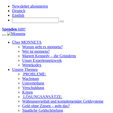
Newsletter abonnieren
Deutsch
English
Spenden
hilft!
Toggle navigation
Über MONNETA
Worum geht es monneta?
Wer ist monneta?
Margrit Kennedy – die Gründerin
Unser Expertennetzwerk
Wertekodex
Unsere Themen
PROBLEME:
Wachstum
Umverteilung
Verschuldung
Krisen
LÖSUNGSANSÄTZE:
Währungsvielfalt und komplementäre Geldsysteme
Geld ohne Zinsen – geht das?
Staatliche Geldschöpfung