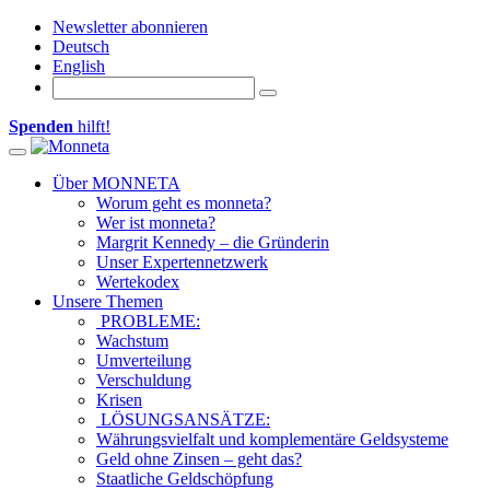
Newsletter abonnieren
Deutsch
English
Spenden
hilft!
Toggle navigation
Über MONNETA
Worum geht es monneta?
Wer ist monneta?
Margrit Kennedy – die Gründerin
Unser Expertennetzwerk
Wertekodex
Unsere Themen
PROBLEME:
Wachstum
Umverteilung
Verschuldung
Krisen
LÖSUNGSANSÄTZE:
Währungsvielfalt und komplementäre Geldsysteme
Geld ohne Zinsen – geht das?
Staatliche Geldschöpfung