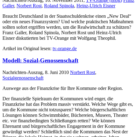
Nachrichten-Auszug, 16. November 2011,
TV-Orange (Blog)
Franz
Galler
,
Norbert Rost
,
Roland Spinola
,
Heinz-Ulrich Eisner
Braucht Deutschland in der Staatsschuldenkrise einen „New Deal“
oder ein neues Finanzsystem? Und welche praktischen Maßnahmen
sollten sofort ergriffen werden, um die Realwirtschaft zu schützen?
Franz Galler, Roland Spinola, Norbert Rost und Heinz-Ulrich
Eisner diskutierten bei TV-Orange mit Wolfgang Theophil.
Artikel im Original lesen:
tv-orange.de
Modell: Sozial-Genossenschaft
Nachrichten-Auszug, 8. Juni 2010
Norbert Rost
,
Sozialgenossenschaft
Auswege aus der Finanzkrise für Ihre Kommune oder Region.
Der finanzielle Spielraum der Kommunen wird enger, die
Finanzkrise hat das Problem massiv verstärkt. Welche Wege gibt es,
um die Kommune nicht totzusparen? Welche bürgerschaftlichen
Lösungen können Schwimmbäder, Büchereien, Museen, Theater
etc. vor finanzbedingten Schließungen retten? Wie können
Ehrenamt und bürgerschaftliches Engagement in der Kommune
gewürdigt werden? Schließlich sind die Kommunen das Nest der