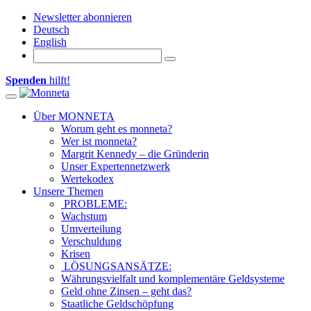
Newsletter abonnieren
Deutsch
English
Spenden
hilft!
Toggle navigation
Über MONNETA
Worum geht es monneta?
Wer ist monneta?
Margrit Kennedy – die Gründerin
Unser Expertennetzwerk
Wertekodex
Unsere Themen
PROBLEME:
Wachstum
Umverteilung
Verschuldung
Krisen
LÖSUNGSANSÄTZE:
Währungsvielfalt und komplementäre Geldsysteme
Geld ohne Zinsen – geht das?
Staatliche Geldschöpfung