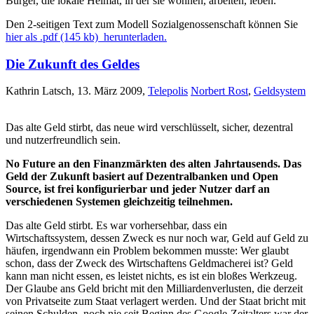
Bürger, die lokale Heimat, in der sie wohnen, arbeiten, leben.
Den 2-seitigen Text zum Modell Sozialgenossenschaft können Sie
hier als .pdf (145 kb) herunterladen.
Die Zukunft des Geldes
Kathrin Latsch, 13. März 2009,
Telepolis
Norbert Rost
,
Geldsystem
Das alte Geld stirbt, das neue wird verschlüsselt, sicher, dezentral
und nutzerfreundlich sein.
No Future an den Finanzmärkten des alten Jahrtausends. Das
Geld der Zukunft basiert auf Dezentralbanken und Open
Source, ist frei konfigurierbar und jeder Nutzer darf an
verschiedenen Systemen gleichzeitig teilnehmen.
Das alte Geld stirbt. Es war vorhersehbar, dass ein
Wirtschaftssystem, dessen Zweck es nur noch war, Geld auf Geld zu
häufen, irgendwann ein Problem bekommen musste: Wer glaubt
schon, dass der Zweck des Wirtschaftens Geldmacherei ist? Geld
kann man nicht essen, es leistet nichts, es ist ein bloßes Werkzeug.
Der Glaube ans Geld bricht mit den Milliardenverlusten, die derzeit
von Privatseite zum Staat verlagert werden. Und der Staat bricht mit
seinen Schulden, noch nie seit Beginn des Google-Zeitalters war der