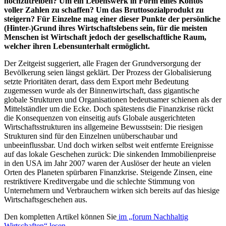
hochzutreiben? Um ein Lebenswerk in Form eines Kontos
voller Zahlen zu schaffen? Um das Bruttosozialprodukt zu
steigern? Für Einzelne mag einer dieser Punkte der persönliche
(Hinter-)Grund ihres Wirtschaftslebens sein, für die meisten
Menschen ist Wirtschaft jedoch der gesellschaftliche Raum,
welcher ihren Lebensunterhalt ermöglicht.
Der Zeitgeist suggeriert, alle Fragen der Grundversorgung der
Bevölkerung seien längst geklärt. Der Prozess der Globalisierung
setzte Prioritäten derart, dass dem Export mehr Bedeutung
zugemessen wurde als der Binnenwirtschaft, dass gigantische
globale Strukturen und Organisationen bedeutsamer schienen als der
Mittelständler um die Ecke. Doch spätestens die Finanzkrise rückt
die Konsequenzen von einseitig aufs Globale ausgerichteten
Wirtschaftsstrukturen ins allgemeine Bewusstsein: Die riesigen
Strukturen sind für den Einzelnen unüberschaubar und
unbeeinflussbar. Und doch wirken selbst weit entfernte Ereignisse
auf das lokale Geschehen zurück: Die sinkenden Immobilienpreise
in den USA im Jahr 2007 waren der Auslöser der heute an vielen
Orten des Planeten spürbaren Finanzkrise. Steigende Zinsen, eine
restriktivere Kreditvergabe und die schlechte Stimmung von
Unternehmern und Verbrauchern wirken sich bereits auf das hiesige
Wirtschaftsgeschehen aus.
Den kompletten Artikel können Sie
im „forum Nachhaltig
Wirtschaften“ lesen…