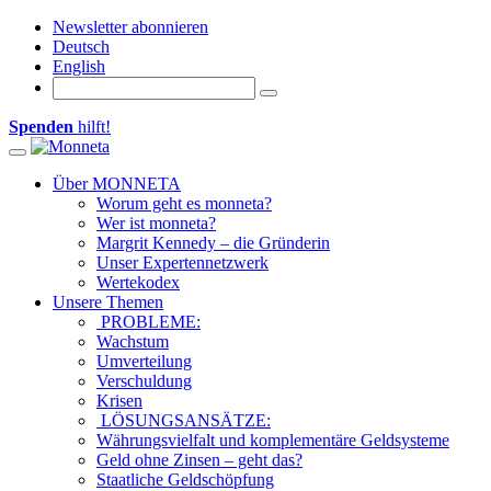
Newsletter abonnieren
Deutsch
English
Spenden
hilft!
Toggle navigation
Über MONNETA
Worum geht es monneta?
Wer ist monneta?
Margrit Kennedy – die Gründerin
Unser Expertennetzwerk
Wertekodex
Unsere Themen
PROBLEME:
Wachstum
Umverteilung
Verschuldung
Krisen
LÖSUNGSANSÄTZE:
Währungsvielfalt und komplementäre Geldsysteme
Geld ohne Zinsen – geht das?
Staatliche Geldschöpfung