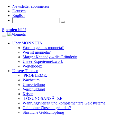
Newsletter abonnieren
Deutsch
English
Spenden
hilft!
Toggle
navigation
Über MONNETA
Worum geht es monneta?
Wer ist monneta?
Margrit Kennedy – die Gründerin
Unser Expertennetzwerk
Wertekodex
Unsere Themen
PROBLEME:
Wachstum
Umverteilung
Verschuldung
Krisen
LÖSUNGSANSÄTZE:
Währungsvielfalt und komplementäre Geldsysteme
Geld ohne Zinsen – geht das?
Staatliche Geldschöpfung