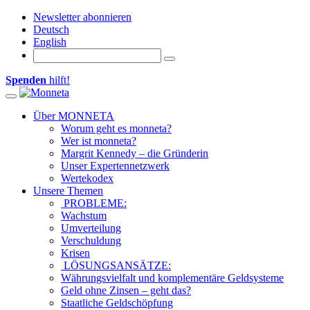
Newsletter abonnieren
Deutsch
English
Spenden
hilft!
Toggle navigation
Über MONNETA
Worum geht es monneta?
Wer ist monneta?
Margrit Kennedy – die Gründerin
Unser Expertennetzwerk
Wertekodex
Unsere Themen
PROBLEME:
Wachstum
Umverteilung
Verschuldung
Krisen
LÖSUNGSANSÄTZE:
Währungsvielfalt und komplementäre Geldsysteme
Geld ohne Zinsen – geht das?
Staatliche Geldschöpfung