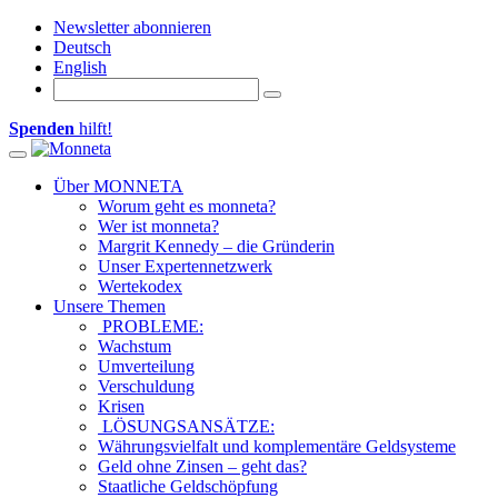
Newsletter abonnieren
Deutsch
English
Spenden
hilft!
Toggle navigation
Über MONNETA
Worum geht es monneta?
Wer ist monneta?
Margrit Kennedy – die Gründerin
Unser Expertennetzwerk
Wertekodex
Unsere Themen
PROBLEME:
Wachstum
Umverteilung
Verschuldung
Krisen
LÖSUNGSANSÄTZE:
Währungsvielfalt und komplementäre Geldsysteme
Geld ohne Zinsen – geht das?
Staatliche Geldschöpfung